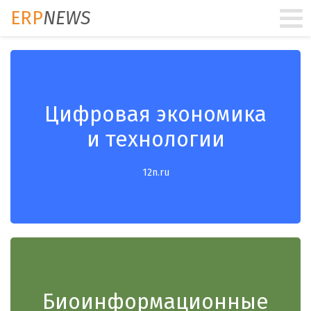
ERP
NEWS
Цифровая экономика
и технологии
12n.ru
Биоинформационные